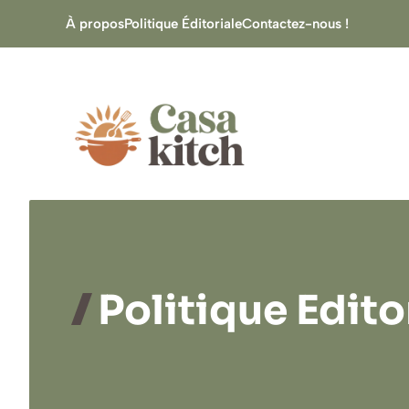
Aller
À propos
Politique Éditoriale
Contactez-nous !
au
contenu
Politique Edito