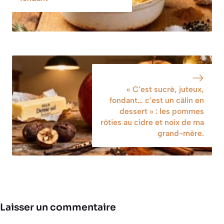
l’année)
« C’est sucré, juteux,
fondant… c’est un câlin en
dessert » : les pommes
rôties au cidre et noix de ma
grand-mère.
Laisser un commentaire