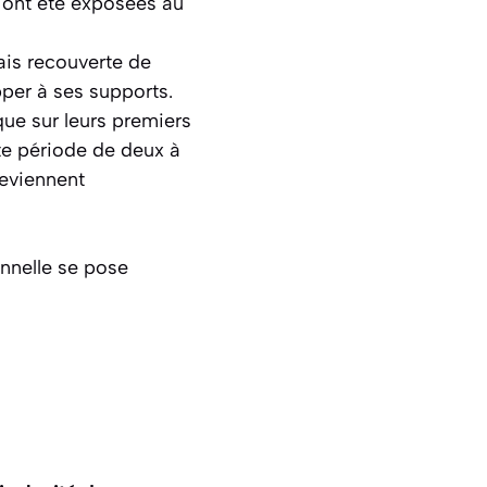
s ont été exposées au
mais recouverte de
pper à ses supports.
ue sur leurs
premiers
urte période de deux à
deviennent
onnelle se pose