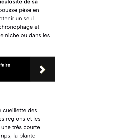
ticulosité de sa
 pousse pèse en
btenir un seul
t chronophage et
de niche ou dans les
faire
 cueillette des
s régions et les
 une très courte
emps, la plante