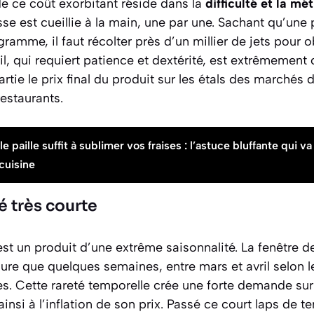
de ce coût exorbitant réside dans la
difficulté et la mé
se est cueillie à la main, une par une. Sachant qu’une
amme, il faut récolter près d’un millier de jets pour o
l, qui requiert patience et dextérité, est extrêmemen
rtie le prix final du produit sur les étals des marchés 
estaurants.
 paille suffit à sublimer vos fraises : l’astuce bluffante qui va 
cuisine
é très courte
t un produit d’une extrême saisonnalité. La fenêtre de
re que quelques semaines, entre mars et avril selon le
s. Cette rareté temporelle crée une forte demande sur
insi à l’inflation de son prix. Passé ce court laps de t