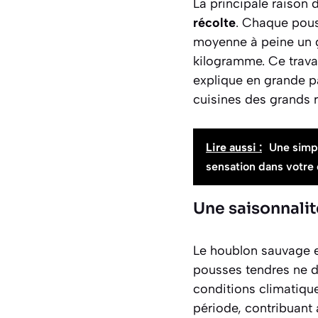
La principale raison 
récolte
. Chaque pous
moyenne à peine un gr
kilogramme. Ce travai
explique en grande pa
cuisines des grands r
Lire aussi :
Une simple
sensation dans votre 
Une saisonnalit
Le houblon sauvage es
pousses tendres ne du
conditions climatique
période, contribuant a