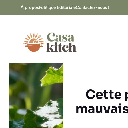
Aller
À propos
Politique Éditoriale
Contactez-nous !
au
contenu
Cette 
mauvais