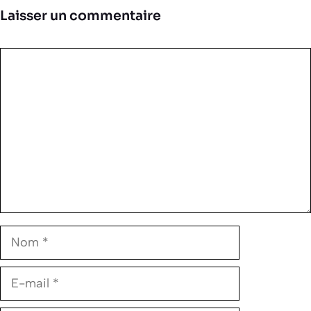
Laisser un commentaire
Commentaire
Nom
E-
mail