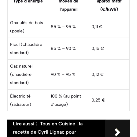
Type d’énergie
moyen de
approximatif
l’appareil
(€/kWh)
Granulés de bois
85 % – 95 %
0,11 €
(poêle)
Fioul (chaudière
85 % – 90 %
0,15 €
standard)
Gaz naturel
(chaudière
90 % – 95 %
0,12 €
standard)
Électricité
100 % (au point
0,25 €
(radiateur)
d’usage)
Lire aussi :
Tous en Cuisine : la
recette de Cyril Lignac pour