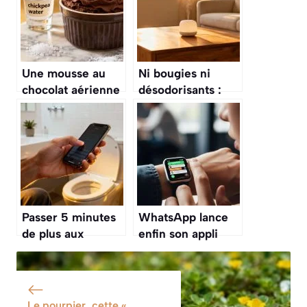
Une mousse au
Ni bougies ni
chocolat aérienne
désodorisants :
et fondante grâce
l’astuce simple à
à un ingrédient
utiliser pour que
secret qu’on a
votre maison
tous chez nous
sente bon, selon
un professionnel
du nettoyage
Passer 5 minutes
WhatsApp lance
de plus aux
enfin son appli
toilettes avec son
compatible Apple
smartphone
Watch : vous
augmente de 46
pourrez répondre
% le risque de
aux messages
Le pourpier, cette «